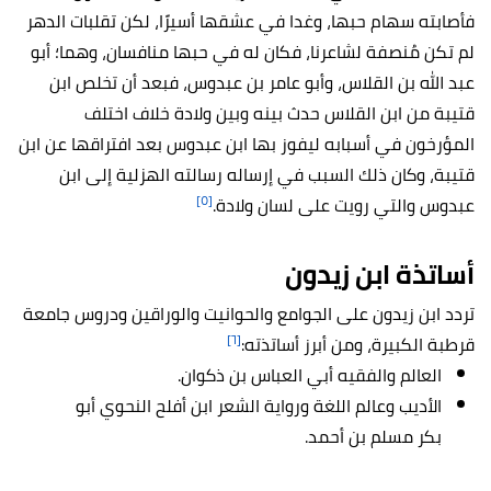
فأصابته سهام حبها، وغدا في عشقها أسيرًا، لكن تقلبات الدهر
لم تكن مُنصفة لشاعرنا، فكان له في حبها منافسان، وهما؛ أبو
عبد الله بن القلاس، وأبو عامر بن عبدوس، فبعد أن تخلص ابن
قتيبة من ابن القلاس حدث بينه وبين ولادة خلاف اختلف
المؤرخون في أسبابه ليفوز بها ابن عبدوس بعد افتراقها عن ابن
قتيبة، وكان ذلك السبب في إرساله رسالته الهزلية إلى ابن
[٥]
عبدوس والتي رويت على لسان ولادة.
أساتذة ابن زيدون
تردد ابن زيدون على الجوامع والحوانيت والوراقين ودروس جامعة
[٦]
قرطبة الكبيرة، ومن أبرز أساتذته:
العالم والفقيه أبي العباس بن ذكوان.
الأديب وعالم اللغة ورواية الشعر ابن أفلح النحوي أبو
بكر مسلم بن أحمد.