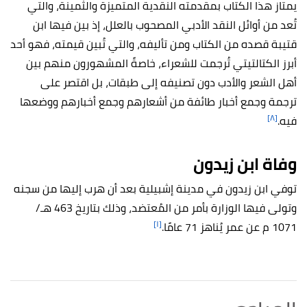
يمتاز هذا الكتاب بمقدمته النقدية المتميزة والثمينة، والتي
تُعد من أوائل النقد الأدبي المصحوب بالعلل، إذ بين فيها ابن
قتيبة قصده من الكتاب ومن تأليفه، والتي تُبين قيمته، فهو أحد
أبرز الكتالتيتي تُرجمت للشعراء، خاصةً المشهورون منهم بين
أهل الشعر والأدب دون تصنيفه إلى طبقات، بل اقتصر على
ترجمة وجمع أخبار طائفة من أشعارهم وجمع أخبارهم ووضعها
[٨]
فيه.
وفاة ابن زيدون
توفي ابن زيدون في مدينة إشبيلية بعد أن هرب إليها من سجنه
وتولى فيها الوزارة بأمر من المُعتضد، وذلك بتاريخ 463 هـ/
[١]
1071 م عن عمر يُناهز 71 عامًا.