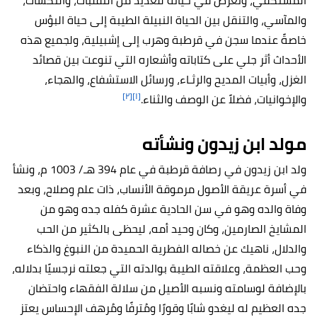
المُستكفي، وتعرض في حياته للعديد من التقلبات، والنكسات،
والمآسي، والتنقل بين الحياة النبيلة الطيبة إلى حياة البؤس
خاصةً عندما سجن في قرطبة وهرب إلى إشبيلية، ولجميع هذه
الأحداث أثر جلي على كتاباته وأشعاره التي تنوعت بين قصائد
الغزل، وأبيات المديح والرثـاء، ورسائل الاستشفاع، والهجاء،
[٢]
[١]
والإخوانيات، فضلاً عن الوصف والثناء.
مولد ابن زيدون ونشأته
ولد ابن زيدون في رصافة قرطبة في عام 394 هـ/ 1003 م، ونشأ
في أسرة عريقة الأصول مرموقة الأنساب، ذات علم وصلاح، وبعد
وفاة والده وهو في سن الحادية عشرة كفله جده وهو من
المشايخ الصارمين، وكان وحيد أمه، ليحظى بالكثير من الحب
والدلال، ناهيك عن خصاله الفطرية الحميدة من النبوغ والذكاء
وحب العظمة، وعلاقته الطيبة بوالدته التي جعلته نرجسيًا بدلاله،
بالإضافة لوسامته ونسبه الأصيل من سلالة الفقهاء واحتضان
جده العظيم له ليغدو شابًا وقورًا ومُترفًا ومُرهف الإحساس يعتز