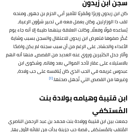
سجن ابن زيدون
كان ابن زيدون وزيرًا ومُقربًا للأمير أبي الحزم بن جهور، ومنحه
لقب ذا الوزارتين، وكان يعمل معه في تدبير شؤون الرعية،
يُساعده قولًا وفعلًا، وكانت العلاقة بينهما طيبة إلا أنه جاء يوم
عُكّر صفوها فتعرض ابن زيدون للاعتقال والسجن بسبب وشاية
الأعداء والحسّاد، على الرغم من أن سبب سجنه لم يكن واضحًا
وأثار جدل الكثيرين وروي عنه العديد من القصص، منها أنه اتهم
بالاستيلاء على عقار لأحد الموالي بعد وفاته، وشكوى ابن
عبدوس غريمه في الحب الذي كان يُنافسه على حب ولادة،
[٤]
وغيرها من القصص التي تُجهل صحتها.
ابن قتيبة وهيامه بولادة بنت
المُستكفي
جمعت بين ابن قتيبة وولادة بنت محمد بن عبد الرحمن الناصري
المُلقب بالمُستكفي قصة حب حزينة بدأت من لقائه الأول بها،