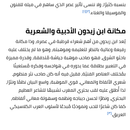
بنسبه كثيرًا، ولا ننسى تأثير عصر الذي ساهم في ميله للفنون
[١]
[٢]
والموسيقا والغناء.
مكانة ابن زيدون الأدبية والشعرية
يُعد ابن زيدون من أهم شعراء قرطبة في عصره، وذا مكانة
رفيعة وعالية بالنظر لتعليمه وموهبته، وهو ما لم يختلف عليه
باحثو الشرق، فهو صاحب موهبة جياشة مُتدفقة، وقدرة مميزة
في التعبير بطلاقة عما يدوره في هواجسه وفكره مُستعينًا
بمُختلف العناصر الفنيّة، فقيل فيه أنه كان صاحب نثر منظوم،
شعري الألفاظ والمعاني، قوي الموهبة، واسع البيان نظمًا ونثرًا،
لذا أُطلق عليه لقب بحتري المغرب تشبيهًا للشاعر العظيم
البحتري، ونظرًا لحسن ديباجه ونظمه وسهولة معاني ألفاظه،
كما كان شاعرًا للحب ونموذجًا مُبدعًا لأسلوب العرب الكلاسيكي
[٣]
العريق.