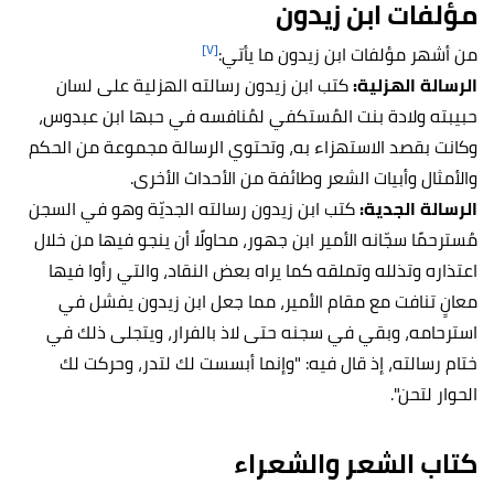
مؤلفات ابن زيدون
[٧]
من أشهر مؤلفات ابن زيدون ما يأتي:
الرسالة الهزلية:
كتب ابن زيدون رسالته الهزلية على لسان
حبيبته ولادة بنت المُستكفي لمُنافسه في حبها ابن عبدوس،
وكانت بقصد الاستهزاء به، وتحتوي الرسالة مجموعة من الحكم
والأمثال وأبيات الشعر وطائفة من الأحداث الأخرى.
الرسالة الجدية:
كتب ابن زيدون رسالته الجديّة وهو في السجن
مُسترحمًا سجّانه الأمير ابن جهور، محاولًا أن ينجو فيها من خلال
اعتذاره وتذلله وتملقه كما يراه بعض النقاد، والتي رأوا فيها
معانٍ تنافت مع مقام الأمير، مما جعل ابن زيدون يفشل في
استرحامه، وبقي في سجنه حتى لاذ بالفرار، ويتجلى ذلك في
ختام رسالته، إذ قال فيه: "وإنما أبسست لك لتدر، وحركت لك
الحوار لتحن".
كتاب الشعر والشعراء