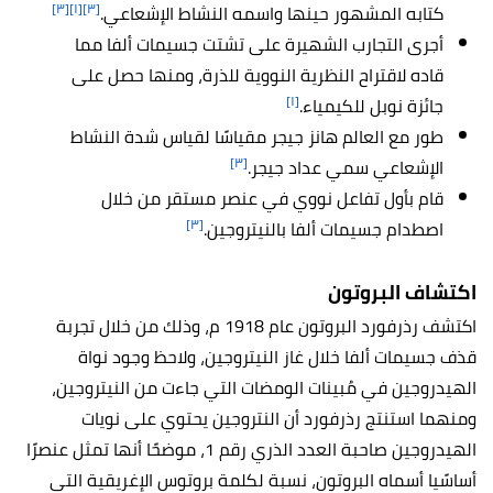
[٣]
[١]
[٣]
كتابه المشهور حينها واسمه النشاط الإشعاعي.
أجرى التجارب الشهيرة على تشتت جسيمات ألفا مما
قاده لاقتراح النظرية النووية للذرة، ومنها حصل على
[١]
جائزة نوبل للكيمياء.
طور مع العالم هانز جيجر مقياسًا لقياس شدة النشاط
[٣]
الإشعاعي سمي عداد جيجر.
قام بأول تفاعل نووي في عنصر مستقر من خلال
[٣]
اصطدام جسيمات ألفا بالنيتروجين.
اكتشاف البروتون
اكتشف رذرفورد البروتون عام 1918 م، وذلك من خلال تجربة
قذف جسيمات ألفا خلال غاز النيتروجين، ولاحظ وجود نواة
الهيدروجين في مُبينات الومضات التي جاءت من النيتروجين،
ومنهما استنتج رذرفورد أن النتروجين يحتوي على نويات
الهيدروجين صاحبة العدد الذري رقم 1، موضحًا أنها تمثل عنصرًا
أساسًيا أسماه البروتون، نسبة لكلمة بروتوس الإغريقية التي