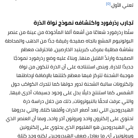
[٥]
تعني الأول.
تجارب رذرفورد واكتشافه نموذج نواة الذرة
سلّط رذرفورد شعاعًا من أشعة ألفا المأخوذة من عينة من عنصر
البولونيوم المشع باتجاه صفيحة رقيقة جدًا من الذهب والمحاطة
بشاشة مطلية بمركب كبريتيد الخارصين، فاخترقت معظم
الصفيحة وارتدَّ القليل منها، وبناءً عليه وضع رذرفورد نموذجًا
جديدًا للذرة، وينص استنتاجه على أن الذرة تتكون من نواة
موجبة الشحنة تتركز فيها معظم كتلتها بالإضافة لإحاطتها
بإلكترونات سالبة الشحنة تدور حولها كما تتحرك الكواكب حول
الشمس، كما استنتج دليلًا يدل على وجود جسيمات أخرى فيها،
والتي عرفت لاحقًا بالنيوترونات، ذلك من خلال دراسة ذرة
الهيدروجين التي تعد أصغر الذرات وأقلها كتلة، والتي بدروها
تحتوي على إلكترون واحد وبروتون آخر واحد، وبما أن العنصر الذي
يلي الهيدروجين هو الهليوم الذي يحتوي على إلكترونين
وبروتونين، أي ما يعادل ضعف الهيدروجين، لكنه وجد كتلة