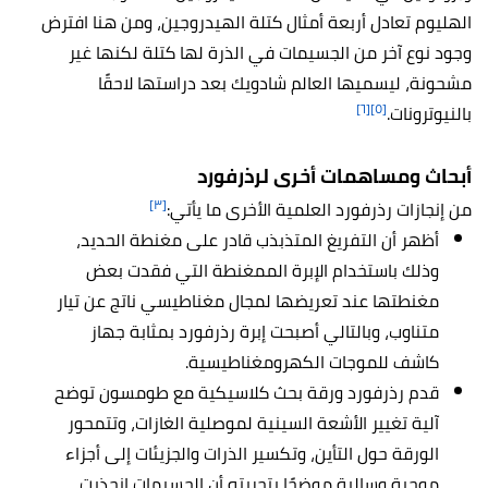
الهليوم تعادل أربعة أمثال كتلة الهيدروجين، ومن هنا افترض
وجود نوع آخر من الجسيمات في الذرة لها كتلة لكنها غير
مشحونة، ليسميها العالم شادويك بعد دراستها لاحقًا
[٦]
[٥]
بالنيوترونات.
أبحاث ومساهمات أخرى لرذرفورد
[٣]
من إنجازات رذرفورد العلمية الأخرى ما يأتي:
أظهر أن التفريغ المتذبذب قادر على مغنطة الحديد،
وذلك باستخدام الإبرة الممغنطة التي فقدت بعض
مغنطتها عند تعريضها لمجال مغناطيسي ناتج عن تيار
متناوب، وبالتالي أصبحت إبرة رذرفورد بمثابة جهاز
كاشف للموجات الكهرومغناطيسية.
قدم رذرفورد ورقة بحث كلاسيكية مع طومسون توضح
آلية تغيير الأشعة السينية لموصلية الغازات، وتتمحور
الورقة حول التأين، وتكسير الذرات والجزيئات إلى أجزاء
موجبة وسالبة موضحًا بتجربته أن الجسيمات انجذبت