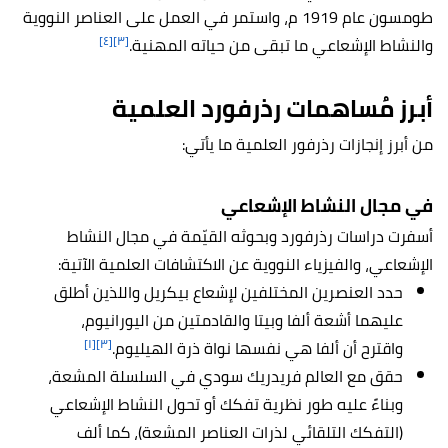
طومسون عام 1919 م، واستمر في العمل على العناصر النووية
[٤]
[٣]
والنشاط الإشعاعي ما تبقى من حياته المهنية.
أبرز مُساهمات رذرفورد العلمية
من أبرز إنجازات رذرفور العلمية ما يأتي:
في مجال النشاط الإشعاعي
أسفرت دراسات رذرفورد وبحوثه القيّمة في مجال النشاط
الإشعاعي، والفيزياء النووية عن الاكتشافات العلمية الآتية:
حدد العنصرين المختلفين لإشعاع بيكريل واللذين أطلق
عليهما أشعة ألفا وبيتا والقادمتين من اليورانيوم،
[١]
[٣]
واقترح أن ألفا هي نفسها نواة ذرة الهيليوم.
حقق مع العالم فريدريك سودي في السلسلة المشعة،
وبناءً عليه طور نظرية تفكك أو تحول النشاط الإشعاعي
(التفكك التلقائي لذرات العناصر المشعة)، كما ألف