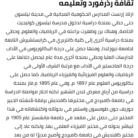
ثقافة رذرفورد وتعليمه
ارتاد إرنست المدارس الحكومية المجانية في مدينة نيلسون
حتى حظي بمنحة دراسية لدخول مدرسة نيلسون كوليجيت
الخاصة، وهناك برز وظهرت براعته في الرياضيات والعلوم، وحظي
بمنحة دراسية أخرى إلى كلية كانتربري في كرايستشيرش التابعة
لجامعة نيوزلندا، ومنها حصل على درجة البكالوريوس في الآداب
للدارسات العليا وحظي بمنحة أخرى مدة عام ليحصل خلالها على
درجة الماجستير في الآداب مع مرتبة الشرف الأولى في
الرياضيات والعلوم الفيزيائية والفيزياء الرياضية، كما حصل على
بكالوريوس العلوم عام 1897 م، وفي عام 1895 م فاز بمنحة
دراسية من أرباح معرض لندن الشهير لكنه اختار مواصلة الدراسة
في جامعة كامبردج في مختبرها كافنديش برفقة مُنشئه الخبير
جوزيف جون طومسون واستمر في بحوثاته واكتشافاته في هذا
المختبر حتى حصل على مقعد في جامعة مانشستر عام 1905 م
ليباشر بحوثه في مختبر الفيزياء العلمي بها، ولكنه عاد إلى
مختبر كافنديش في جامعة كامبردج وأصبح مديرًا له من بعد