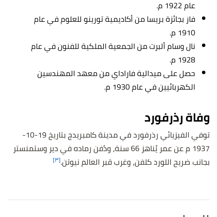
عام 1922 م.
فاز بجائزة بريسا من أكاديمية تورينو للعلوم في عام
1910 م.
نال وسام ألبرت من الجمعية الملكية للفنون في عام
1928 م.
حصل على ميدالية فاراداي من معهد المهندسين
الكهربائيين في عام 1930 م.
وفاة رذرفورد
توفي الفيزيائي رذرفورد في مدينة كامبريدج بتاريخ 19-10-
1937 م عن عمر يُناهز 66 سنة، ودُفن رماده في دير وستمنستر
[٣]
بجانب ضريح اللورد كلفن، وغرب قبر العالم نيوتن.