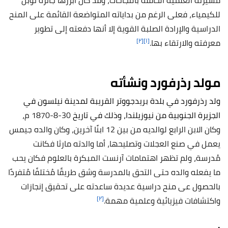
مسيرته العلمية الحافلة بالنجاحات، وقد كان أبرزها جائزة نوبل
للكيمياء، فعلى الرغم من بداياته المتواضعة القائمة على المنح
الدراسية والإرادة الصلبة القوية إلا أنها دفعته إلى تطوير
[٢]
[١]
معرفته والارتقاء بها.
مولد رذرفورد ونشأته
ولد رذرفورد في بلدة بريدجووتر القريبة لمدينة نيلسون في
الجزيرة الجنوبية من نيوزيلندا، وذلك في تاريخ
30-8-1870 م،
وكان الابن الرابع لوالديه من بين 12 ابنًا آخرين، وكان والده جيمس
يعمل في صنع العجلات وتصليحها، أما والدته مارثا فكانت
مُدرسة، ولم تظهر اهتمامات آرنست المبكرة بالعلوم فكان يحب
ما يفعله والده حتى التحق بالمدرسة وشق طريقًا مُختلفًا مُتفردًا
بالحصول عى منح دراسية عديدة ساعدته على تحقيق إنجازات
[٢]
واكتشافات فيزيائية وعلمية مهمة.