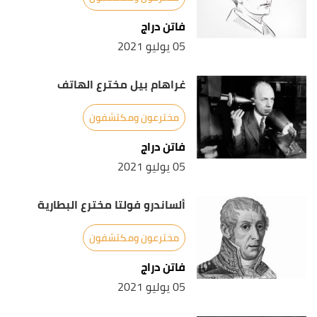
فاتن دراج
Campbell, John (1-2-2016),
rutherford 1871-1937
↑
05 يوليو 2021
"Rutherford's war"
,
science
, Retrieved 17-5-2021.
Edited.
غراهام بيل مخترع الهاتف
,
nobelprize
,
"Ernest Rutherford Biographical"
↑
Retrieved 17-5-2021. Edited.
مخترعون ومكتشفون
فاتن دراج
05 يوليو 2021
ألساندرو فولتا مخترع البطارية
مخترعون ومكتشفون
فاتن دراج
05 يوليو 2021