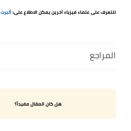
للتعرف على علماء فيزياء آخرين يمكن الاطلاع على:
ألبرت 
المراجع
,
britannica
, Retrieved 10/2/2023. Edited.
"Lise Meitner"
↑
أ
ب
ت
ث
mousscientists
, Retrieved 10/2/2023. Edited.
"Lise Meitner"
^
أ
ب
ت
.nuclearmuseum
, Retrieved 10/2/2023. Edited.
"Lise Meitner"
^
هل كان المقال مفيداً؟
أ
ب
ت
ث
ج
tomicarchive
, Retrieved 10/2/2023. Edited.
"Lise Meitner (1878 - 1968)"
^