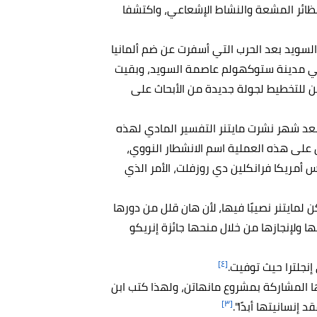
لنظائر المشعة والنشاط الإشعاعي، واكتشفا
اب إلى السويد بعد الحرب التي أسفرت عن ضم ألمانيا
في مدينة ستوكهولم عاصمة السويد، وبقيت
ن للتخطيط لجولة جديدة من الأبحاث على
جاربهما عن الانشطار النووي في يناير عام 1939، وبعد شهر نشرت مايتنر التفسير المادي لهذه
ق على هذه العملية اسم الانشطار النووي،
س أمريكا فرانكلين دي روزفلت، الأمر الذي
ائزة نوبل في الكيمياء عام 1944 ولم يكن لمايتنر نصيبًا فيها، لأن هان قلل من دورها
لها ولإنجازها من خلال منحها جائزة إنريكو
[٤]
ها المشاركة بمشروع مانهاتن، ولهذا كتب ابن
[٣]
 إنسانيتها أبدًا".