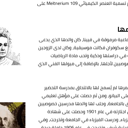
بالرغم من مساهمتها بهذا الاكتشاف، ولكن في عام 1997 تم تسمية العنصر الكيميائي 109 Meitnerium على
مها
تماعية مرموقة في فيينا، كان والدها الذي يدعى
يدويغ سكوفران فكانت موسيقية، وكان لدى الزوجين
ة في دراستها وذكية وتحب مادة الرياضيات
صيين لأجلها، بالإضافة إلى ميولها الفني الذي
ها لم يُسمح لها بالالتحاق بمدرسة التحضير
 على البيانو، ومن ثم حصلت على مؤهل تعليمي
 عامًا لتتمكن من الالتحاق بالجامعة، وجلب لها والدها مدرسين خصوصيين
لتحضيرها للدخول إلى الجامعة واجتياز امتحان القبول، وبالفعل اجتازته في عام 1901 وحصلت على شهادة
يزياء، ودرست الفيزياء في الجامعة وتخرجت، وفي
عام 1905 اجتازت امتحان الدكتوراه الشفوي بتقدير ممتاز مع مرتبة شرف، وتخرجت في عام 1906 حاملة درجة