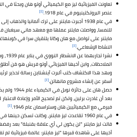
تعاونت الفيزيائية ليز مع الكيميائي أوتو هان وبحثا في ا
[٤]
عنصر البروتكتينيوم في عام 1918.
في عام 1938 أجبرت مايتنر على ترك ألمانيا والذه
للنمسا، وواصلت مايتنر عملها مع معهد ماني سيغبان 
مايتنر على تواصل مع هان وكانا يلتقيان سرا في كوبنهاغ
[٤]
النشاط الإشعاعي.
نشرا ت
الملاحظات، وابن أخيها الفيزيائي أوتو فريش هو مَن أطل
وبهد هذا الاكتشاف كتب ألبرت آينشتاين رسالة تحذير لرئي
[٤]
أسفر عن إنشاء مشروع مانهاتن.
حصل هان على ج
بعد أن غادرت برلين، ولكن تم تصحيح الأمر وإعادة الاعتبار 
[٤]
فيرمي مع الكيميائيين هان وستراسمان عام 1946.
في عام 1960 تقاعدت ليز مايتنر، وكانت تسكن حينها في إنجلترا حيث توفيت.
قالت ليز مايتنر "لن يكون لي أي علاقة بقنبلة" بعد رفض
أخيها على شاهدة قبرها "ليز مايتنر: عالمة فيزيائية لم تفقد