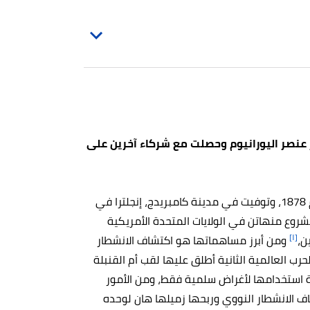
نصر اليورانيوم وحصلت مع شركاء آخرين على
ولدت ليز مايتنر في مدينة فيينا في النسا بتاريخ 7 نوفمبر عام 1878، وتوفيت في مدينة كامبريدج، إنجلترا في
معارضي مشروع منهاتن في الولايات المتحدة الأمريكية
[١]
ن،
ومن أبرز مساهماتها هو اكتشاف الانشطار
رب العالمية الثانية أطلق عليها لقب أم القنبلة
ة استخدامها لأغراض سلمية فقط، ومن الأمور
اف الانشطار النووي وربحها زميلها هان لوحده