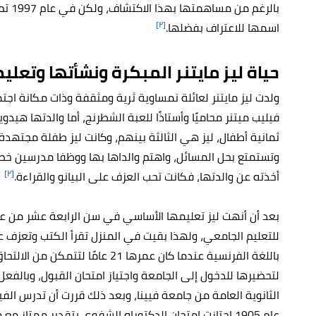
[٢]
اسمها للاعتراف بفضلها.
حياة
ليز مايتنر المبكرة ونشأتها وتعلي
ولدت ليز مايتنر لعائلة نمساوية ثرية ومثقفة وذات مكانة اج
فيليب ميتنر محاميًا وأستاذًا للعبة الشطرنج، أما والدتها ه
ثمانية أطفال، ليز هي الثالثة بينهم، وكانت ليز طفلة مجتهد
وتستمتع بحل المسائل، واهتم والداها بها ووظفا مدرسين خصو
[٢]
أخذته عن والدتها، فكانت تحب العزف على البيانو والقراءة.
بعد أن أنهت ليز تعليمها الأساسي في سن الرابعة عشر من عمر
للتعليم الجامعي، ولهذا بقيت في المنزل تقرأ الكتب وتعزف
باللغة الفرنسية عندما كان عمرها 21
الثانوية العامة من جامعة فيينا، وبعد ذلك قررت أن تدرس الف