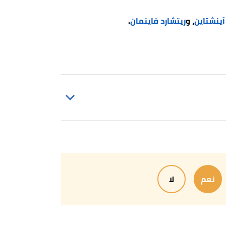
آينشتاين
، و
ريتشارد فاينمان
.
,
fa
,
ahf
نعم
لا
,
a