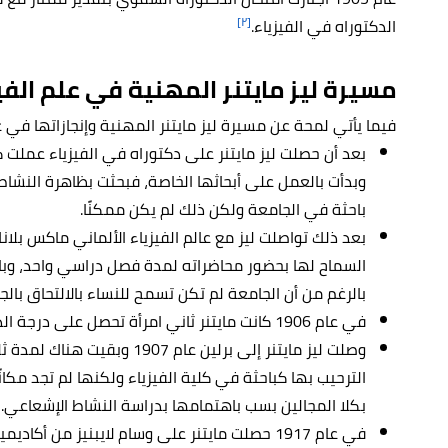
[٢]
الدكتوراه في الفيزياء.
مسيرة ليز مايتنر المهنية في علم الفي
فيما يأتي لمحة عن مسيرة ليز مايتنر المهنية وإنجازاتها في عل
بعد أن حصلت ليز مايتنر على دكتوراه في الفيزياء عملت 
وبدأت بالعمل على أبحاثها الخاصة، فبحثت بظاهرة النشا
باحثة في الجامعة ولكن ذلك لم يكن ممكنًا.
بعد ذلك تواصلت ليز مع عالم الفيزياء الألماني ماكس بل
السماح لها بحضور محاضراته لمدة فصل دراسي واحد، وب
بالرغم من أن الجامعة لم تكن تسمح للنساء بالالتحاق بالج
في عام 1906 كانت مايتنر ثاني امرأة تحصل على درجة الدكتوراه من جامعة فيينا.
وصلت ليز مايتنر إلى برلين عام 7
الترحيب بها كباحثة في كلية الفيزياء ولكنها لم تجد مكا
بكلا المجالين بسب باهتمامها بدراسة النشاط الإشعاعي.
في عام 1917 حصلت مايتنر على وسام لايبنيز من أكاديمية برلين للعلوم.