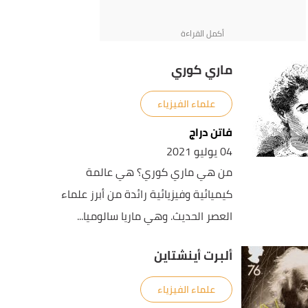
ماري كوري
علماء الفيزياء
فاتن دراج
04 يوليو 2021
من هي ماري كوري؟ هي عالمة
كيميائية وفيزيائية رائدة من أبرز علماء
العصر الحديث. وهي ماريا سالوميا...
ألبرت أينشتاين
علماء الفيزياء