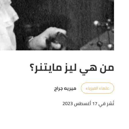
من هي ليز مايتنر؟
ميريه جراح
علماء الفيزياء
نُشر في 17 أغسطس 2023