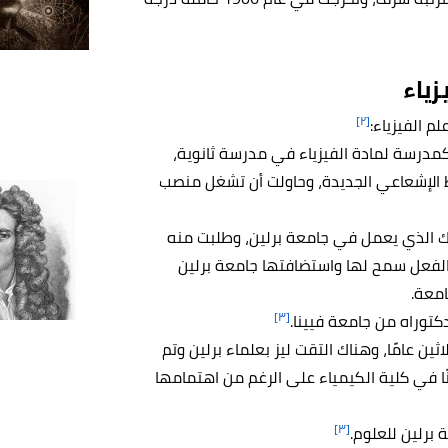
زياء
[٢]
م الفيزياء:
كمدرسة لمادة الفيزياء في مدرسة ثانوية،
ط الإشعاعي الجديدة، وحاولت أن تشغل منصب
انك الذي يعمل في جامعة برلين، وطلبت منه
الفعل سمح لها واستضافتها جامعة برلين
امعة.
[٣]
190 وبقيت هناك لمدة ثلاثين عامًا، وهناك التقت ليز بعلماء برلين وتم
نًا في كلية الكيمياء على الرغم من اهتمامها
[٣]