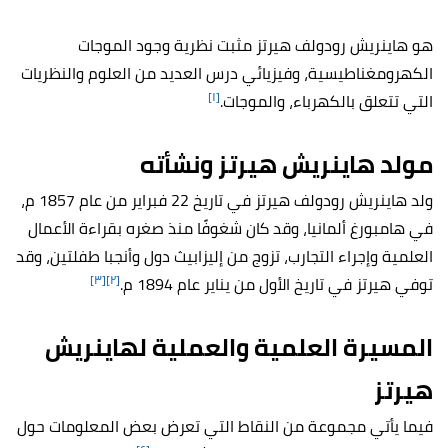
هو هاينريش رودولف هيرتز مثبت نظرية وجود الموجات
الكهرومغناطيسية، وفيزيائي درس العديد من العلوم والنظريات
[١]
التي تتعلق بالكهرباء، والموجات.
مولد
هاينريش هيرتز
ونشأته
ولد هاينريش رودولف هيرتز في تاريخ 22 فبراير من عام 1857 م،
في هامبورغ ألمانيا، وقد كان شغوفًا منذ صغره بقراءة الأعمال
العلمية وإجراء التجارب، تزوج من إليزابيث دول وأنجبا طفلتين، وقد
[٣]
[٢]
توفي هيرتز في تاريخ الأول من يناير عام 1894 م.
المسيرة العلمية والعملية ل
هاينريش
هيرتز
فيما يأتي مجموعة من النقاط التي تعرض بعض المعلومات حول