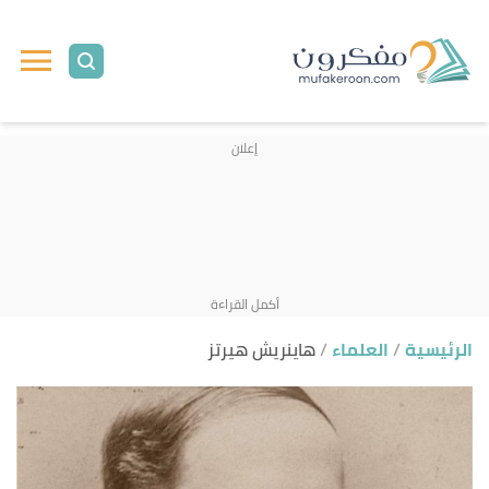
ا
إ
ا
الرئيسية
العلماء
هاينريش هيرتز