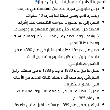
[٤]
المسيرة العلمية والعملية
ل
هاينريش هيرتز:
درس هاينريش هيرتز منذ سن السادسة في مدرسة
ريتشارد لانج، وبقي فيها لما يُقارب 10 سنوات.
انتقل إلى فرانكفورت لدراسة الهندسة تحت إشراف
العديد من العلماء مثل هيرمان هيلمهولتز وجوستاف
كيرشوف، وقد تخصص في مجالات الكهرومغناطيسية
وميكانيكا التلامس.
حصل على درجة الدكتوراه بامتياز في عام 1880 م من
جامعة برلين، وقد كان مشروع بحثه حول الحث
الكهرومغناطيسي.
عمل ما بين عام 1880 م وعام 1883 م في معهد برلين
الفيزيائي وقد كتب أثناء عمله هناك العديد من الأبحاث
التي تتعلق بالكهرباء.
عمل أستاذًا للفيزياء في جامعة كالسروه بوليتكنيك
في عام 1885 م.
تم تعيينه في عام 1889 م أستاذًا للفيزياء في جامعة