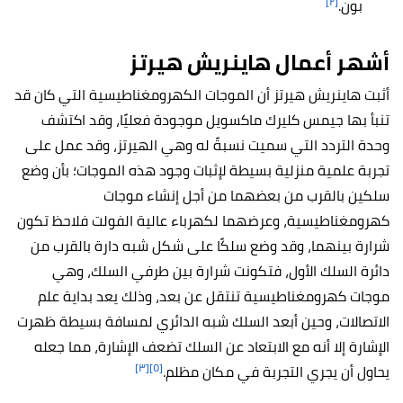
[٢]
بون.
أشهر أعمال
هاينريش هيرتز
أثبت هاينريش هيرتز أن الموجات الكهرومغناطيسية التي كان قد
تنبأ بها جيمس كليرك ماكسويل موجودة فعليًا، وقد اكتشف
وحدة التردد التي سميت نسبةً له وهي الهيرتز، وقد عمل على
تجربة علمية منزلية بسيطة لإثبات وجود هذه الموجات؛ بأن وضع
سلكين بالقرب من بعضهما من أجل إنشاء موجات
كهرومغناطيسية، وعرضهما لكهرباء عالية الفولت فلاحظ تكون
شرارة بينهما، وقد وضع سلكًا على شكل شبه دارة بالقرب من
دائرة السلك الأول، فتكونت شرارة بين طرفي السلك، وهي
موجات كهرومغناطيسية تنتقل عن بعد، وذلك يعد بداية علم
الاتصالات، وحين أبعد السلك شبه الدائري لمسافة بسيطة ظهرت
الإشارة إلا أنه مع الابتعاد عن السلك تضعف الإشارة، مما جعله
[٣]
[٥]
يحاول أن يجري التجربة في مكان مظلم.