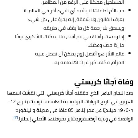
المستحيل ممكنًا على الرغم من المظاهر.
حب الأم لطفلها لا يشبه أي شيء آخر في العالم، لا
يعرف القانون ولا شفقة، إنه يجرؤ على كل شيء
ويسحق بلا رحمة كل ما يقف في طريقه.
إذا وضعت رأسك في فم أسد، فلا يمكنك الشكوى يومًا
ما إذا حدث وعضك.
عالم الآثار هو أفضل زوج يمكن أن تحصل عليه
المرأة، فكلما كبرت زاد اهتمامه به.
وفاة أجاثا كريستي
بعد النجاح الباهر الذي حققته أجاثا كريستي التي نقشت اسمها
العريق في تاريخ الروايات البوليسية الغامضة، توفيت بتاريخ 12-
1-1976 ميلاديًا عن عمر يُناهز 85 عامًا في مدينة والينفورد
[٢]
الواقعة في ولاية أوكسفوردشاير بموطنها الأصلي إنجلترا.