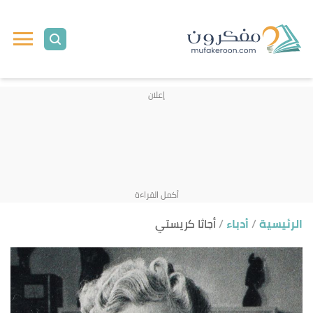
ا
إ
ا
الرئيسية
أدباء
أجاثا كريستي