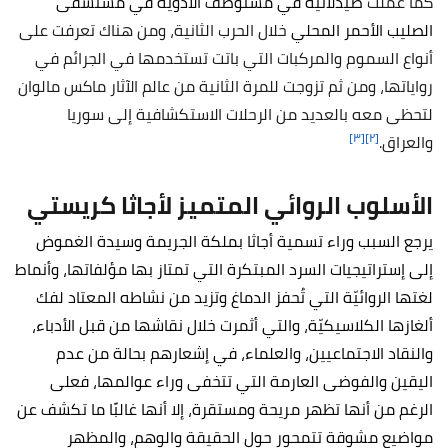
كما عملت
صيدلانية في مستوصف الأدوية في مستشفى
الصليب الأحمر المحلي
خلال الحرب الثانية، ومن هناك تعرفت على
أنواع السموم والمركبات التي باتت تستخدمها في الجرائم في
رواياتها، ومن ثم تزوجت للمرة الثانية من عالم الآثار ماكس مالوان
لتحظى معه بالعديد من الرحلات الاستكشافية إلى سوريا
[٣]
[٢]
والعراق.
الأسلوب الروائي المتميز لأجاثا كريستي
يرجع السبب وراء تسمية أجاثا بملكة الجريمة وسيدة الغموض
إلى إستراتيجيات السرد المبتكرة التي تمتاز بها مؤلفاتها، وأنماط
لغتها الروائيّة التي تُحفز الدماغ وتزيد من نشاطه المعتاد لفك
ألغازها الكلاسيكيّة، والتي أثمرت خلال نقاشها من قبل الأدباء،
والنقاد الاجتماعيين، والعلماء، في إشعارهم بحالة من عدم
اليقين والفوضى العارمة التي تتخفى وراء عوالمها، فعلى
الرغم من أنها تظهر مريحة ومستقرة، إلا أنها غالبًا ما تكشف عن
مواضيع مشوقة تتمحور حول الحقيقة والوهم، والمظهر