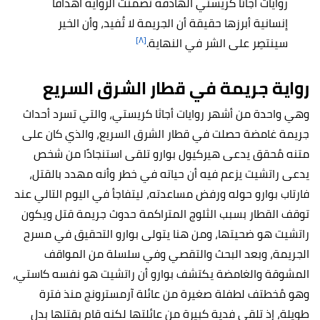
روايات أجاثا كريستي الهادفة تَضَمّنت الرواية أهدافًا
إنسانية أبرزها حقيقة أن الجريمة لا تُفيد، وأن الخير
[٨]
سينتصِر على الشر في النهاية.
رواية جريمة في قطار الشرق السريع
وهي واحدة من أشهر روايات أجاثا كريستي، والتي تسرد أحداث
جريمة غامضة حصلت في قطار الشرق السريع، والذي كان على
متنه مُحقق يدعى هيركيول بوارو تلقى استنجادًا من شخص
يدعى راتشيت يزعم فيه أن حياته في خطر وأنه مهدد بالقتل،
فارتاب بوارو حوله ورفض مساعدته، ليتفاجأ في اليوم التالي عند
توقف القطار بسبب الثلوج المتراكمة حدوث جريمة قتل ويكون
راتشيت هو ضحيتها، ومن هنا يتولى بوارو التحقيق في مسرح
الجريمة، وبعد البحث والتقصي وفي سلسلة من المواقف
المشوقة والغامضة يكتشف بوارو أن راتشيت هو نفسه كاستي،
وهو مُخطتف لطفلة صغيرة من عائلة آرمسترونج منذ فترة
طويلة، إذ تلقى فدية كبيرة من عائلتها لكنه قام بقتلها بدل