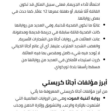
احتمالًا لأداء الجريمة، فعلى سبيل المثال قد تكون
القاتلة أمًا شابة، أو طفلة عمرها 12 عامًا، كما حدث في
بعض رواياتها.
غالبًا ما تكون الضحية مُذنبة، وفي العديد من رواياتها
كانت الضحية قاتلة سابقة في جريمة قديمة ومدفونة.
عانت العائلات في روايات أجاثا من الشجارات الأسرية،
والغضب الشديد المترتب عليها، أي أن عالم أجاثا الخيالي
لا يُوجد فيه شيء كامل ومقدس بما فيه العائلة.
كررت استيحاء الأماكن في العديد من رواياتها من
مسقط رأسها
بلدة توركواي.
أبرز مؤلفات أجاثا كريستي
من أبرز مؤلفات أجاثا كريستي المعروفة ما يأتي:
رواية أغنية الموت:
وهي من الروايات العالمية التي
اشتهرت بالإثارة والرعب، والتشويق وإثارة الذهن وجذب