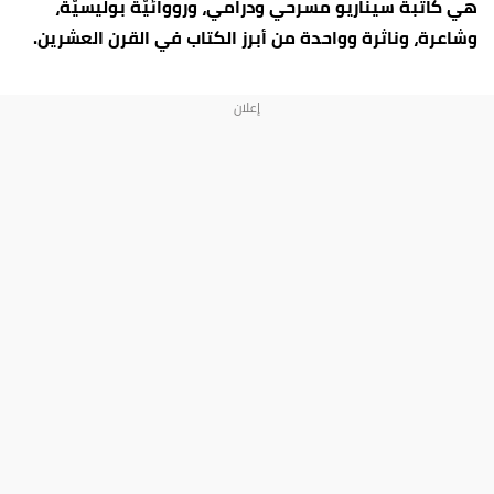
هي كاتبة سيناريو مسرحي ودرامي، ورووائيّة بوليسيّة،
وشاعرة، وناثرة وواحدة من أبرز الكتاب في القرن العشرين.