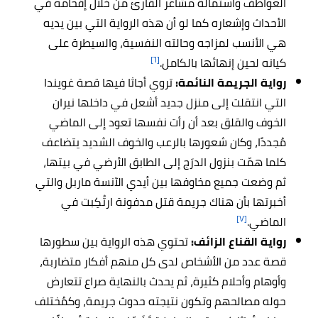
العواطف واستمالة مشاعر القارئ من خلال إقحامه في
الأحداث وإشعاره كما لو أن هذه الرواية التي بين يديه
هي الأنسب لمزاجه وحالته النفسية، والسيطرة على
[٦]
كيانه لحين إنهائها بالكامل.
رواية الجريمة النائمة:
تروي أجاثا فيها قصة غويندا
التي انتقلت إلى منزل جديد أشعل في داخلها نيران
الخوف والقلق بعد أن رأت نفسها تعود إلى الماضي
مُجددًا، وكان شعورها بالرعب والخوف الشديد يتضاعف
كلما همّت بنزول الدرَج إلى الطابق الأرضي في بيتها،
ثم وضعت جميع مخاوفها بين أيدي الآنسة ماربل والتي
أخبرتها بأن هناك جريمة قتل مدفونة ارتُكِبت في
[٧]
الماضي.
رواية القناع الزائف:
تحتوي هذه الرواية بين سطورها
قصة عدد من الأشخاص لدى كل منهم أفكار متضاربة،
وأوهام وأحلام كثيرة، ثم يحدث بالنهاية صراع تتعارض
حوله مصالحهم وتكون نتيجته حدوث جريمة، وكمُختلف