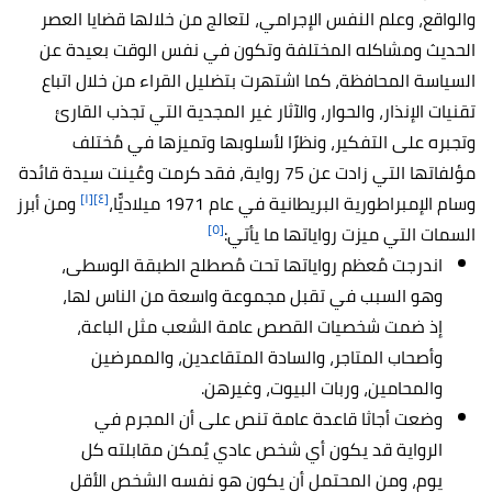
والواقع، وعلم النفس الإجرامي، لتعالج من خلالها قضايا العصر
الحديث ومشاكله المختلفة وتكون في نفس الوقت بعيدة عن
السياسة المحافظة، كما اشتهرت بتضليل القراء من خلال اتباع
تقنيات الإنذار، والحوار، والآثار غير المجدية التي تجذب القارئ
وتجبره على التفكير، ونظرًا لأسلوبها وتميزها في مُختلف
مؤلفاتها التي زادت عن 75 رواية، فقد كرمت وعُينت سيدة قائدة
[١]
[٤]
وسام الإمبراطورية البريطانية في عام 1971 ميلاديًّا،
ومن أبرز
[٥]
السمات التي ميزت رواياتها ما يأتي:
اندرجت مُعظم رواياتها تحت مُصطلح الطبقة الوسطى،
وهو السبب في تقبل مجموعة واسعة من الناس لها،
إذ ضمت شخصيات القصص عامة الشعب مثل الباعة،
وأصحاب المتاجر، والسادة المتقاعدين، والممرضين
والمحامين، وربات البيوت، وغيرهن.
وضعت أجاثا قاعدة عامة تنص على أن المجرم في
الرواية قد يكون أي شخص عادي يُمكن مقابلته كل
يوم، ومن المحتمل أن يكون هو نفسه الشخص الأقل