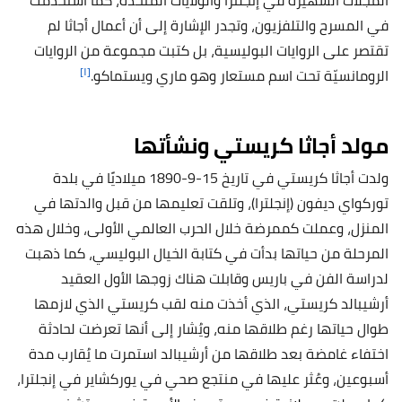
المجلات الشهيرة في إنجلترا والولايات المتحدة، كما استخدمت
في المسرح والتلفزيون، وتجدر الإشارة إلى أن أعمال أجاثا لم
تقتصر على الروايات البوليسية، بل كتبت مجموعة من الروايات
[١]
الرومانسيّة تحت اسم مستعار وهو ماري ويستماكو.
مولد أجاثا كريستي ونشأتها
ولدت أجاثا كريستي في تاريخ 15-9-1890 ميلاديًا في بلدة
توركواي ديفون (إنجلترا)، وتلقت تعليمها من قبل والدتها في
المنزل، وعملت كممرضة خلال الحرب العالمي الأولى، وخلال هذه
المرحلة من حياتها بدأت في كتابة الخيال البوليسي، كما ذهبت
لدراسة الفن في باريس وقابلت هناك زوجها الأول العقيد
أرشيبالد كريستي، الذي أخذت منه لقب كريستي الذي لازمها
طوال حياتها رغم طلاقها منه، ويُشار إلى أنها تعرضت لحادثة
اختفاء غامضة بعد طلاقها من أرشيبالد استمرت ما يُقارب مدة
أسبوعين، وعُثر عليها في منتجع صحي في يوركشاير في إنجلترا،