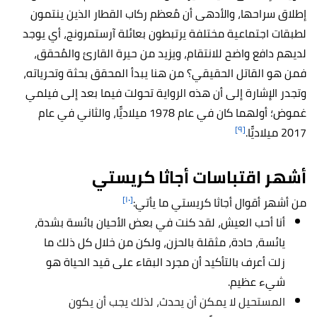
إطلاق سراحها، والأدهى أن مُعظم ركاب القطار الذين ينتمون
لطبقات اجتماعية مختلفة يرتبطون بعائلة آرستمرونج، أي يوجد
لديهم دافع واضح للانتقام، ويزيد من حيرة القارئ والمُحقق،
فمن هو القاتل الحقيقي؟ من هنا يبدأ المحقق بحثة وتحرياته،
وتجدر الإشارة إلى أن هذه الرواية تحولت فيما بعد إلى فيلمي
غموض؛ أولهما كان في عام 1978 ميلاديًّا، والثاني في عام
[٩]
2017 ميلاديًّا.
أشهر اقتباسات أجاثا كريستي
[١٠]
من أشهر أقوال أجاثا كريستي ما يأتي:
أنا أحب العيش، لقد كنت في بعض الأحيان بائسة بشدة،
يائسة، حادة، مثقلة بالحزن، ولكن من خلال كل ذلك ما
زلت أعرف بالتأكيد أن مجرد البقاء على قيد الحياة هو
شيء عظيم.
المستحيل لا يمكن أن يحدث، لذلك يجب أن يكون